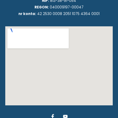
NIP:
813-38-91-054
REGON:
040009197-00047
nr konta:
42 2530 0008 2051 1075 4364 0001