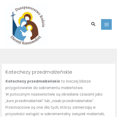
Skip
to
content
Search
Katechezy przedmałżeńskie
Katechezy przedmałżeńskie
to inaczej bliższe
przygotowanie do sakramentu małżeństwa.
W potocznym nazewnictwie są określane czasami jako
„kurs przedmałżeński” lub „nauki przedmałżeńskie”.
Przeznaczone są one dla tych, którzy zamierzają w
przyszłości wstąpić w sakramentalny związek małżeński,